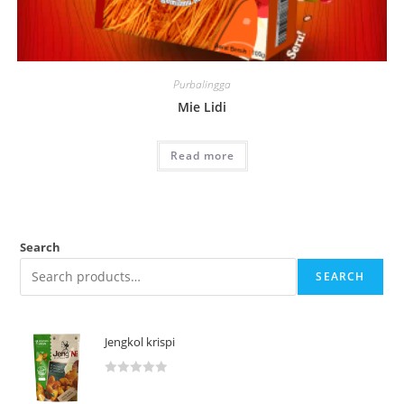
Purbalingga
Mie Lidi
Read more
Search
SEARCH
Jengkol krispi
R
a