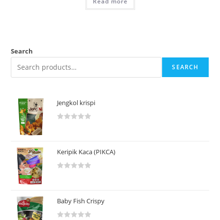
Read more
Search
SEARCH
Jengkol krispi
R
a
t
Keripik Kaca (PIKCA)
e
d
R
0
a
o
t
u
Baby Fish Crispy
e
t
d
o