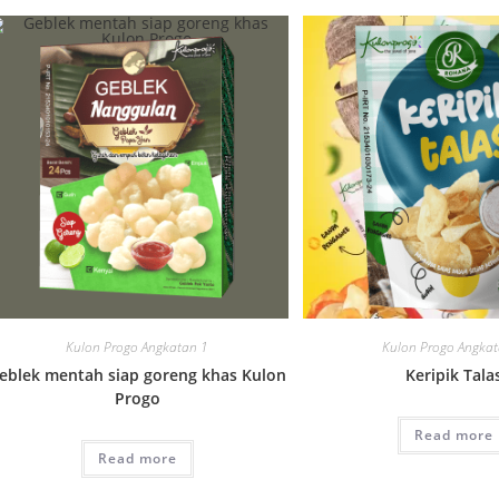
Kulon Progo Angkatan 1
Kulon Progo Angka
eblek mentah siap goreng khas Kulon
Keripik Tala
Progo
Read more
Read more