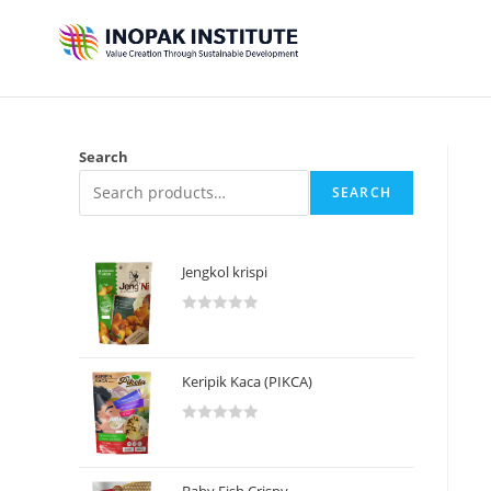
Search
SEARCH
Jengkol krispi
R
a
t
Keripik Kaca (PIKCA)
e
d
R
0
a
o
t
u
Baby Fish Crispy