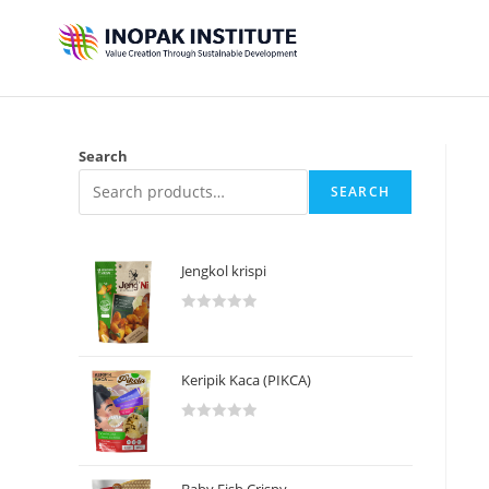
Search
SEARCH
Jengkol krispi
R
a
t
Keripik Kaca (PIKCA)
e
d
R
0
a
o
t
u
Baby Fish Crispy