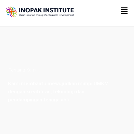
Tentang Kami
Kami membantu mewujudkan mimpi UMKM
dengan kreatifitas, teknologi dan
pendampingan tenaga ahli